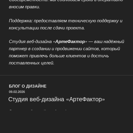
вносим правки.
Поддержка: предоставляем техническую поддержку и
консультации после сдачи проекта.
Студия веб-дизайна «
АртеФактор
» — ваш надёжный
партнер в создании и продвижении сайтов, который
поможет привлечь больше клиентов и достичь
поставленных целей.
БЛОГ О ДИЗАЙНЕ
ОПУБЛИКОВАНО
09.02.2026
Студия веб-дизайна «АртеФактор»
Студия веб-дизайна «АртеФактор» — это команда
профессиональных дизайнеров и разработчиков,
создающих уникальные и функциональные сайты,
которые соответствуют современным требованиям и