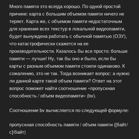
Много памяти это всегда хорошо. По одной простой
и
причине: карта с большим объемом памяти ничего не
fb»
теряет. Карта же, с объемом памяти недостаточным
для хранения всех текстур в локальной видеопамяти,
будет вынуждена работать с обычной памятью (ОЗУ),
что катастрофически скажется на ее
производительности. Казалось бы все просто: больше
памяти — лучше! Ну, так бы оно и было, если бы
карты с разным объемом памяти стоили одинаково. К
сожалению, это не так. Тогда возникает вопрос: а нужно
ли данной карте такой объем памяти? Ответ на этот
вопрос поможет найти соотношение «пропускная
способность / объем видеопамяти» (bv).
Соотношение bv вычисляется по следующей формуле:
пропускная способность памяти / объем памяти ([байт/
с]/байт)