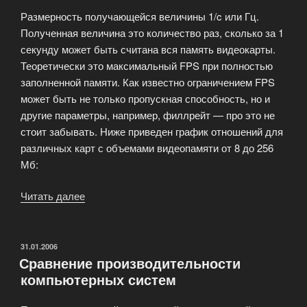
Размерность получающейся величины 1/c или Гц.
Полученная величина это количество раз, сколько за 1
секунду может быть считана вся память видеокарты.
Теоретически это максимальный FPS при полностью
заполненной памяти. Как известно ограничением FPS
может быть не только пропускная способность, но и
другие параметры, например, филлрейт — про это не
стоит забывать. Ниже приведен график отношений для
различных карт с объемами видеопамяти от 8 до 256
Мб:
Читать далее
«О
соотношении
«пропускная
способность
ОПУБЛИКОВАНО
31.01.2006
Сравнение производительности
/
компьютерных систем
объем
видеопамяти»»