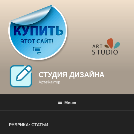
Перейти
к
содержимому
СТУДИЯ ДИЗАЙНА
АртеФактор
Меню
РУБРИКА: СТАТЬИ