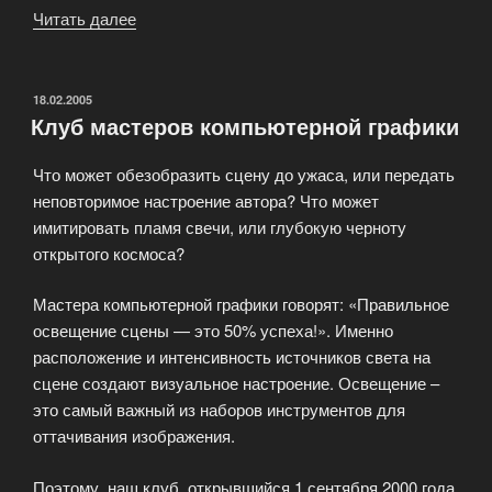
Читать далее
«Размышления
о
том,
что
ОПУБЛИКОВАНО
18.02.2005
Клуб мастеров компьютерной графики
осталось
за
Что может обезобразить сцену до ужаса, или передать
кадром»
неповторимое настроение автора? Что может
имитировать пламя свечи, или глубокую черноту
открытого космоса?
Мастера компьютерной графики говорят: «Правильное
освещение сцены — это 50% успеха!». Именно
расположение и интенсивность источников света на
сцене создают визуальное настроение. Освещение –
это самый важный из наборов инструментов для
оттачивания изображения.
Поэтому, наш клуб, открывшийся 1 сентября 2000 года,