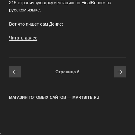
215-страничную документацию по FinalRender на
русском языке.
Вот что пишет сам Денис:
Читать далее
«FinalRender
на
русском
языке»
Навигация
Предыдущая
Сле
Страница
6
по
страница
стра
записям
МАГАЗИН ГОТОВЫХ САЙТОВ — MARTSITE.RU
.