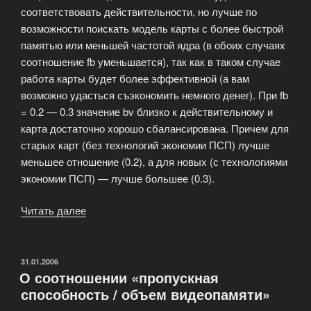
соответствовать действительности, но лучше по
возможности поискать модель карты с более быстрой
памятью или меньшей частотой ядра (в обоих случаях
соотношение fb уменьшается), так как в таком случае
работа карты будет более эффективной (а вам
возможно удасться съэкономить немного денег). При fb
= 0.2 — 0.3 значение bv близко к действительному и
карта достаточно хорошо сбалансирована. Причем для
старых карт (без технологий экономии ПСП) лучше
меньшее отношение (0.2), а для новых (с технологиями
экономии ПСП) — лучше большее (0.3).
Читать далее
«Об
анализе
видеокарты
с
ОПУБЛИКОВАНО
31.01.2006
О соотношении «пропускная
помощью
способность / объем видеопамяти»
соотношений
bv