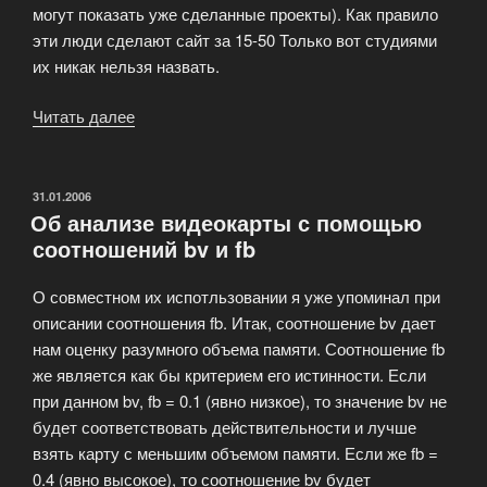
могут показать уже сделанные проекты). Как правило
эти люди сделают сайт за 15-50 Только вот студиями
их никак нельзя назвать.
Читать далее
«Ситуация
на
российском
рынке
ОПУБЛИКОВАНО
31.01.2006
Об анализе видеокарты с помощью
веб
соотношений bv и fb
услуг»
О совместном их испотльзовании я уже упоминал при
описании соотношения fb. Итак, соотношение bv дает
нам оценку разумного объема памяти. Соотношение fb
же является как бы критерием его истинности. Если
при данном bv, fb = 0.1 (явно низкое), то значение bv не
будет соответствовать действительности и лучше
взять карту с меньшим объемом памяти. Если же fb =
0.4 (явно высокое), то соотношение bv будет