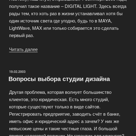
получил такое название – DIGITAL LIGHT. Здесь всегда
рады тем, кто хоть раз в жизни устанавливал хотя бы
один источник света где угодно, будь то в MAYA,
LightWave, MAX или только собирается это сделать
первый раз.
Читать далее
«Клуб
мастеров
компьютерной
графики»
ОПУБЛИКОВАНО
19.02.2003
Вопросы выбора студии дизайна
Другая проблема, которая волнует большинство
клиентов, это юридическая. Есть много студий,
которые существуют только в виде сайтов.
Регистрировать предприятие, заводить счёт в банке,
иметь офис и юридический адрес а зачем? У них же
невысокие цены и такие честные глаза. И большой
привет налоговой полиции. Но гарантии для клиентов?