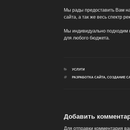
Мы рады предоставить Вам на
сайта, а так же весь спектр р
Мы индивидуально подходим к
для любого бюджета.
РУБРИКИ
УСЛУГИ
МЕТКИ
РАЗРАБОТКА САЙТА
,
СОЗДАНИЕ С
Добавить коммента
Для отправки комментария в