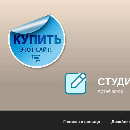
Перейти
к
содержимому
СТУД
АртеФактор
Главная страница
Дизайне