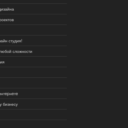
дизайна
роектов
айн студия!
 любой сложности
сия
интepнeтe
у бизнесу