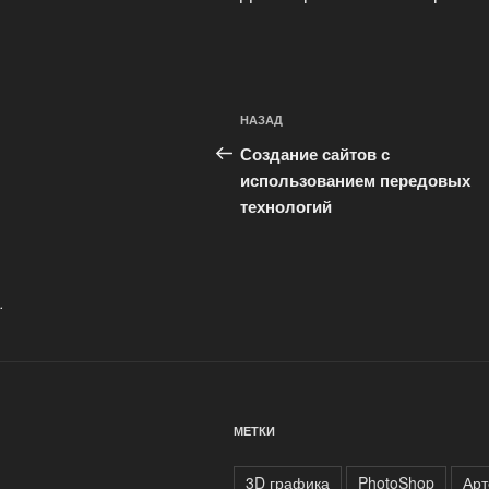
Навигация
Предыдущая
НАЗАД
по
запись:
Создание сайтов с
записям
использованием передовых
технологий
.
МЕТКИ
3D графика
PhotoShop
Арт