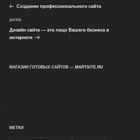
запись:
записям
Создание профессионального сайта
Следующая
ДАЛЕЕ
запись
Дизaйн caйтa — этo лицo Вaшeгo бизнeca в
интepнeтe
МАГАЗИН ГОТОВЫХ САЙТОВ — MARTSITE.RU
.
МЕТКИ