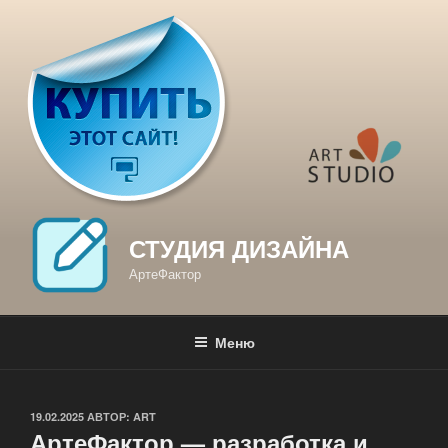
Перейти
к
содержимому
СТУДИЯ ДИЗАЙНА
АртеФактор
Меню
ОПУБЛИКОВАНО
19.02.2025
АВТОР:
ART
АртеФактор — разработка и