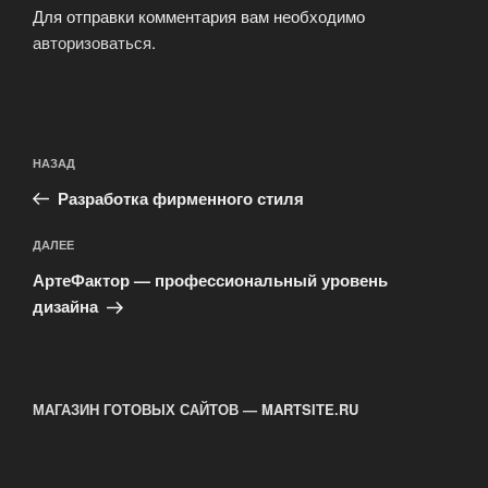
Для отправки комментария вам необходимо
авторизоваться
.
Навигация
Предыдущая
НАЗАД
по
запись:
записям
Разработка фирменного стиля
Следующая
ДАЛЕЕ
запись
АртеФактор — профессиональный уровень
дизайна
МАГАЗИН ГОТОВЫХ САЙТОВ — MARTSITE.RU