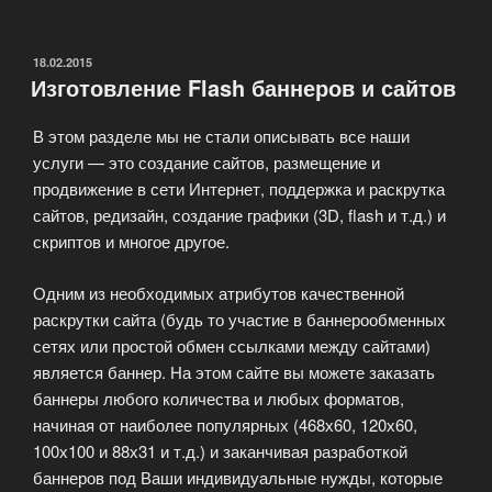
сайта
по
дизайну
ОПУБЛИКОВАНО
18.02.2015
Изготовление Flash баннеров и сайтов
заказчика»
В этом разделе мы не стали описывать все наши
услуги — это создание сайтов, размещение и
продвижение в сети Интернет, поддержка и раскрутка
сайтов, редизайн, создание графики (3D, flash и т.д.) и
скриптов и многое другое.
Одним из необходимых атрибутов качественной
раскрутки сайта (будь то участие в баннерообменных
сетях или простой обмен ссылками между сайтами)
является баннер. На этом сайте вы можете заказать
баннеры любого количества и любых форматов,
начиная от наиболее популярных (468х60, 120х60,
100х100 и 88х31 и т.д.) и заканчивая разработкой
баннеров под Ваши индивидуальные нужды, которые