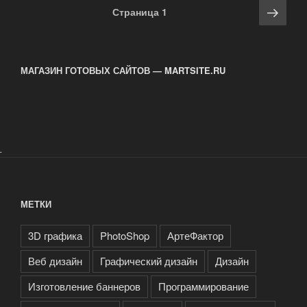
Навигация
Сле
Страница
1
по
стра
записям
МАГАЗИН ГОТОВЫХ САЙТОВ — MARTSITE.RU
.
МЕТКИ
3D графика
PhotoShop
АртеФактор
Веб дизайн
Графический дизайн
Дизайн
Изготовление баннеров
Программирование