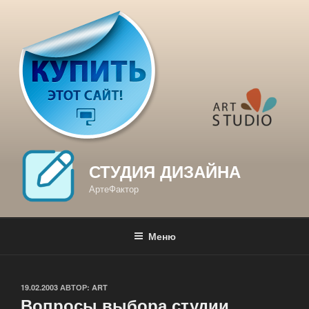
Перейти
к
содержимому
СТУДИЯ ДИЗАЙНА
АртеФактор
Меню
ОПУБЛИКОВАНО
19.02.2003
АВТОР:
ART
Вопросы выбора студии