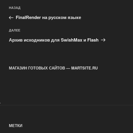
Навигация
Предыдущая
НАЗАД
по
запись:
записям
FinalRender на русском языке
Следующая
ДАЛЕЕ
запись
Архив исходников для SwishMax и Flash
МАГАЗИН ГОТОВЫХ САЙТОВ — MARTSITE.RU
.
МЕТКИ